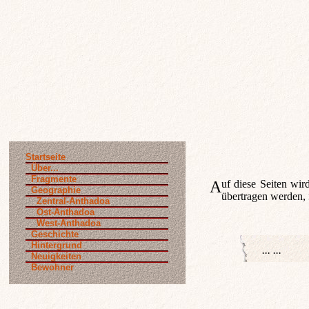
Startseite
Über...
Fragmente
Auf diese Seiten w
Geographie
übertragen werden, f
Zentral-Anthadoa
Ost-Anthadoa
West-Anthadoa
Geschichte
Hintergrund
Neuigkeiten
Bewohner