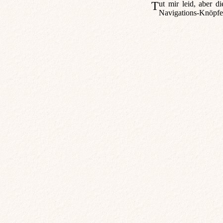
Tut mir leid, aber dies ist einer der vielen Bereiche, an denen wir zur Zeit noch arbeite. Um auf die vorherige Seite zurück zu kommen, können sie die
Navigations-Knöpfe 