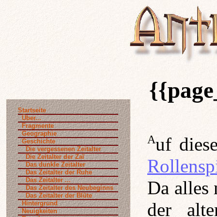
{{page
Startseite
Über...
Fragmente
Geographie
Auf die
Geschichte
Die vergessenen Zeitalter
Die Zeitalter der Zaï
Rollensp
Das dunkle Zeitalter
Das Zeitalter der Ruhe
Das Zeitalter ...
Da alles 
Das Zeitalter des Neubeginns
Das Zeitalter der Blüte
der alt
Hintergrund
Neuigkeiten