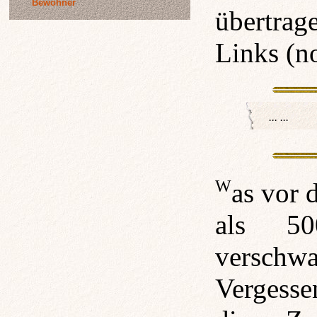
Bewohner
übertrag
Links (no
Was vor der Zeit geschah, als die Zaï mehr
als 50
verschwa
Vergesse