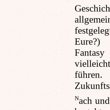
Geschich
allgemei
festgele
Eure?) 
Fantasy 
vielleic
führe
Zukunfts
Nach und nach wird sie wachsen, zur Zeit