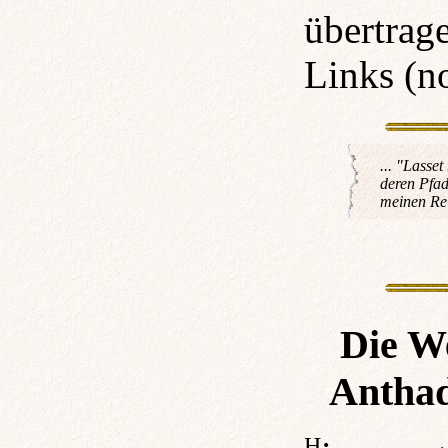
übertrag
Links (no
"Lasset 
deren Pfad
meinen Rei
Die W
Antha
Hier entsteht