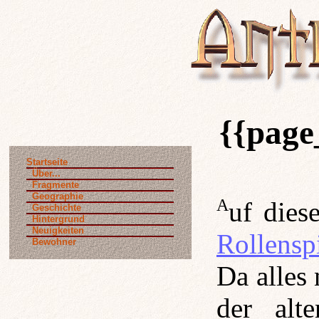
{{page
Startseite
Über...
Fragmente
Geographie
Auf die
Geschichte
Hintergrund
Neuigkeiten
Rollensp
Bewohner
Da alles 
der alt