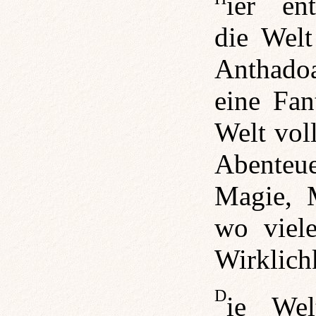
die Wel
Anthad
eine Fan
Welt vol
Abenteue
Magie, 
wo viele
Wirklichk
D
ie Wel