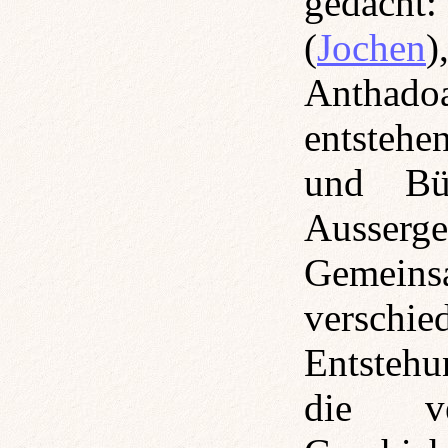
gedacht:
(
Jochen
)
Anthad
entstehe
und Bün
Ausse
Gemein
verschi
Entsteh
die ve