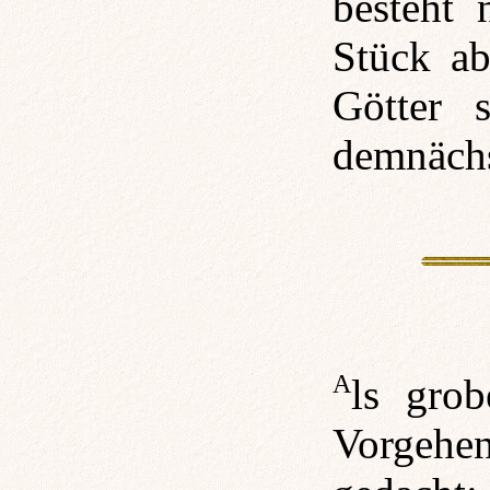
besteht 
Stück ab
Götter s
demnächs
Als grobes Konzept für unser weiteres
Vorgeh